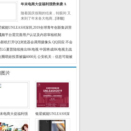
年末电商大促福利强势来袭 A
随着国庆假期的结束，转眼间 又
来到了年末各大电商...
[详细]
星赋能UNLEASH深圳,2019全球青年创新集训营
式
视频平台需完善用户认证及内容审核机制
ivo新机打开QQ浏览器会调用摄像头 QQ回应:不会
星LG夏普陆续推出8K电视 中国将成8K电视主战
友圈萌娃投票被骗6000元 公安机关：信息可能被
闻图片
末电商大促福利强
银星赋能UNLEASH深