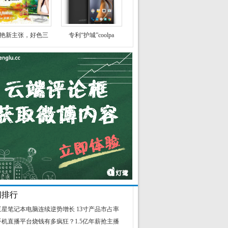
艳新主张，好色三
专利“护城”coolpa
闻排行
三星笔记本电脑连续逆势增长 13寸产品市占率
手机直播平台烧钱有多疯狂？1.5亿年薪抢主播