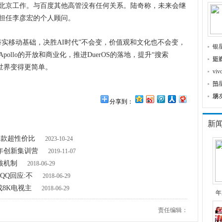
北京工作。与百度其他高管没有任何关系。陆奇称，未来会继
担任李彦宏的个人顾问。
移动基础，决胜AI时代”不会变，价值观和文化也不会变，
银
ollo的开放和商业化，推进DuerOS的落地，提升“搜索
正
短
的世界变得更简单。
v
拍
三
场
朋
分享到：
新
多款超性价比
2023-10-24
青年创新集训营
2019-11-07
核机制
2018-06-29
QQ回应:不
2018-06-29
成8K电视主
2018-06-29
年
责任编辑：