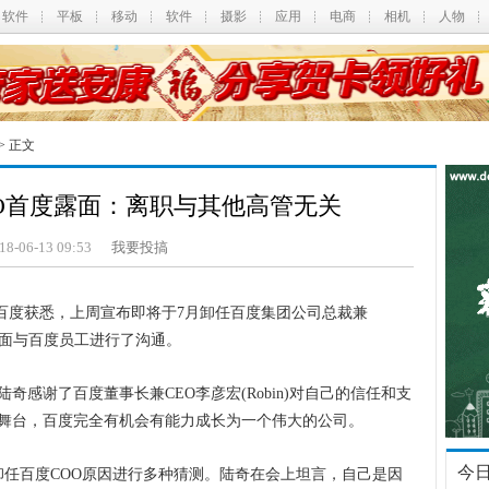
软件
平板
移动
软件
摄影
应用
电商
相机
人物
> 正文
O首度露面：离职与其他高管无关
18-06-13 09:53
我要投搞
百度获悉，上周宣布即将于7月卸任百度集团公司总裁兼
露面与百度员工进行了沟通。
谢了百度董事长兼CEO李彦宏(Robin)对自己的信任和支
舞台，百度完全有机会有能力成长为一个伟大的公司。
今
任百度COO原因进行多种猜测。陆奇在会上坦言，自己是因