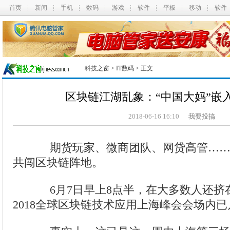
首页
新闻
手机
数码
游戏
软件
平板
移动
软件
科技之窗
>
IT数码
> 正文
区块链江湖乱象：“中国大妈”嵌
2018-06-16 16:10
我要投搞
期货玩家、微商团队、网贷高管……
共闯区块链阵地。
6月7日早上8点半，在大多数人还挤
2018全球区块链技术应用上海峰会会场内