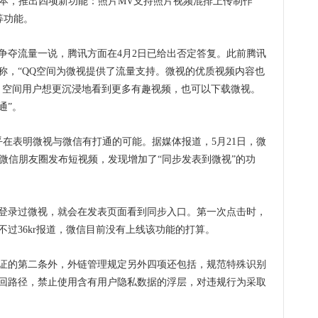
0版本，推出四项新功能：照片MV支持照片视频混排上传制作
等功能。
夺流量一说，腾讯方面在4月2日已给出否定答复。此前腾讯
称，“QQ空间为微视提供了流量支持。微视的优质视频内容也
，空间用户想更沉浸地看到更多有趣视频，也可以下载微视。
通”。
在表明微视与微信有打通的可能。据媒体报道，5月21日，微
内测，用户在微信朋友圈发布短视频，发现增加了“同步发表到微视”的功
录过微视，就会在发表页面看到同步入口。第一次点击时，
过36kr报道，微信目前没有上线该功能的打算。
的第二条外，外链管理规定另外四项还包括，规范特殊识别
回路径，禁止使用含有用户隐私数据的浮层，对违规行为采取