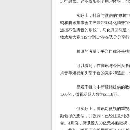
进行封禁。这不仅影响了用户体验，也
实际上，抖音与微信的“摩擦”由
鸣和腾讯董事会主席兼CEO马化腾曾“
运挡不住抖音的步伐”，马化腾回怼道：
物戏精大赛”H5也曾以“存在诱导分享
腾讯的考量：平台自律还是扶
可以看到，在腾讯与今日头条的数
抖音等短视频头部平台的竞争和追赶，
易观千帆向中新经纬提供的数据显示
1.66亿，微视活跃人数为511.8万。
但实际上，腾讯对微视的重视不
频领域的想法，并强调：已经注意到短
台。4月份，腾讯投入30亿元补贴微视