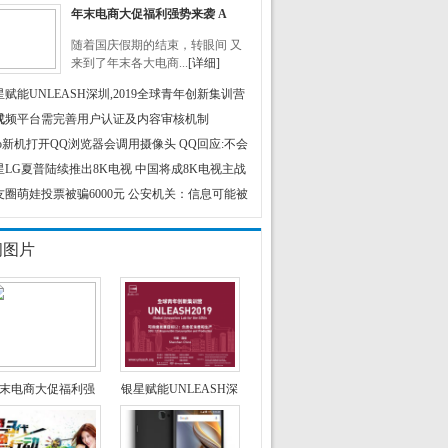
年末电商大促福利强势来袭 A
随着国庆假期的结束，转眼间 又
来到了年末各大电商...
[详细]
星赋能UNLEASH深圳,2019全球青年创新集训营
式
视频平台需完善用户认证及内容审核机制
ivo新机打开QQ浏览器会调用摄像头 QQ回应:不会
星LG夏普陆续推出8K电视 中国将成8K电视主战
友圈萌娃投票被骗6000元 公安机关：信息可能被
闻图片
末电商大促福利强
银星赋能UNLEASH深