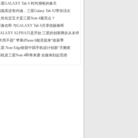
星GALAXY Tab S 时尚潮爸的春天
值高还有内涵，三星Galaxy Tab S2带你活出
人性化交互才是三星Note 4最亮点？
暖春在即 与GALAXY Tab S共享炫丽春晖
GALAXY ALPHA只是开始 三星的创新脚步从未停
大而不甜” 苹果iPhone 6能否迎来“收获季
三星 Note Edge斩获中国手机设计创新“天鹅奖
新机皇三星Note 4即将来袭 全媒体刮起竞猜