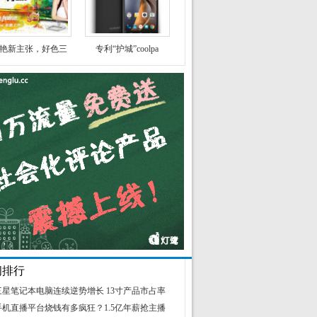
艳新主张，好色三
专利“护城”coolpa
闻排行
三星笔记本电脑连续逆势增长 13寸产品市占率
手机直播平台烧钱有多疯狂？1.5亿年薪抢主播