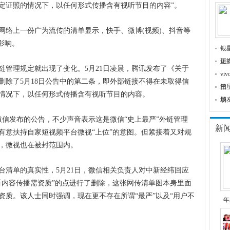
定证照的情况下，以任何形式传播含有视听节目的内容”。
络上一份广为流传的清单显示，快手、微博(视频)、抖音等
影响。
银
正
短
理规定就出现了变化。5月21日凌晨，腾讯发布了《关于
v
删除了5月18日公告中的第二条，即外部链接不得在未取得信
拍
三
情况下，以任何形式传播含有视听节目的内容。
场
朋
信发布的公告，不少声音表示这是微信“史上最严”外链管理
新
有意扶持自家短视频平台微视“上位”的意图。但紧接着又对规
，微视也在被封范围内。
单的真实性，5月21日，微信相关负责人对中新经纬回应
听内容传播需资质”的点进行了删除，这张网传清单图本身里面
资质。该人士同时强调，现在更不存在所谓“最严”以及“用户不
年