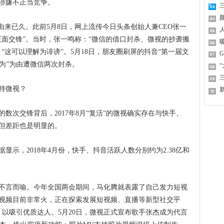
涉嫌不正当竞争。
三
颜
来已久。此前5月8日，网上流传今日头条创始人兼CEO张一
正面交锋”。当时，张一鸣称：“微信的借口封杀、微视的抄袭搬
“这可以理解为诽谤”。5月18日，朋友圈刷屏的抖音“第一届文
行为”为由遭微信两次封杀。
“
持微视？
次交锋背后，2017年8月“复活”的微视确实存在与快手、
但差距也是明显的。
，2018年4月份，快手、抖音活跃人数分别约为2.38亿和
言而喻。今年全国两会期间，马化腾就表露了自己发力短视
视频目前非常火，正在探索发展短视频、直播等新型社交平
，以吸引优质达人。5月20日，微视正式宣布歌手张杰成为代言