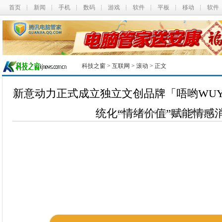
首页
新闻
手机
数码
游戏
软件
平板
移动
软件
科技之窗
>
互联网
>
滚动
> 正文
新意动力正式成立独立文创品牌「唔哟WUYO
统化“情绪价值”赋能情感
2026-02-06 18:48 未知
我要投搞