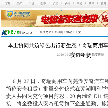
首页
新闻
手机
数码
游戏
软件
平板
移动
软件
科技之窗
>
互联网
>
滚动
> 正文
本土协同共筑绿色出行新生态！奇瑞商用车 
安奇租赁
2026-06-29 14:46 未知
我要投搞
6 月 27 日，奇瑞商用车向芜湖安奇汽
简称安奇租赁）批量交付仪式在芜湖顺利举
责人共同为交付项目剪彩，20 台瑞途 E11
接，将全数投入安奇租赁旗下企业通勤、旅