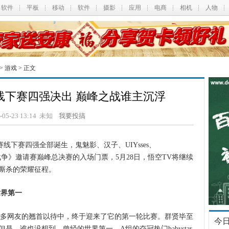
软件
平板
移动
软件
摄影
应用
电商
相机
人物
>
游戏
> 正文
赛线下赛四强决出 巅峰之战谁主沉浮
6-05-23 13:14 未知
我要投搞
赛线下赛四强全部诞生，鬼魅影、汉子、UIYsses、
皇室战争》邀请赛巅峰总决赛的入场门票，5月28日，悟空TV将继续
厮杀的荣耀征程。
世界第一
众多网友的翘首以待中，终于迎来了它的第一轮比赛。群贤毕至
今
，谁也没想到，曾经的世界第一、A组的夺冠热门babystar