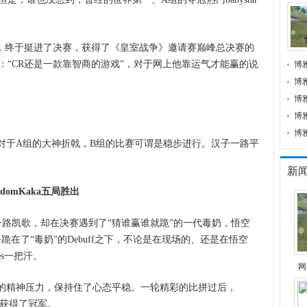
，终于挺进了决赛，获得了《皇室战争》邀请赛巅峰总决赛的
：“CR还是一款靠智商的游戏”，对于网上他靠运气才能赢的说
博
博
博
博
博
相对于A组的大神折戟，B组的比赛可谓是稳步进行。汉子一路平
新
isdomKaka五局胜出
ses一路凯歌，却在决赛遇到了“猜谁赢谁就跪”的一代毒奶，悟空
在了“毒奶”的Debuff之下，不论是在现场的、还是在悟空
es一把汗。
网
毒奶”的精神压力，保持住了心态平稳。一轮精彩的比拼过后，
咒，获得了冠军。