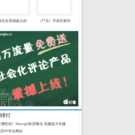
最近在美国超火的
《尸兄》手游百家外
闻排行
《佛陀传》Showgirl私照曝光 高颜值大长腿
重庆中学生网站