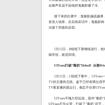
会被声名远不如他的鬼魅影爆了冷。
接下来的比赛中，鬼魅影越战越勇
首张入场券。在后续采访中，鬼魅影称
法做了间接的反驳。
5月15日，B组线下赛继续进行，
稳夺冠，挺进四强。
UIYsses打破“毒奶”Debuff 台胞W
5月21日，C组线下赛中， UIYs
TV的主播风无痕。鉴于已经有两位强手跪
TV看直播的观众们，都忍不住替UIYss
UIYsses不愧久经征战，面对“
UIYsses不负众望，打破了“毒奶”诅