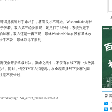
可谓是棋逢对手难相胜，将遇良才不可欺。WisdomKaka与长
陷于胶着。双方第三轮决胜局，足足打了6分钟，系统判定平
赛，双方还是一再平局，最终WisdomKaka在没有圣水收
措手不及，最终取得了胜利。
决赛便会开启终极对决。巅峰之战中，不仅有在线下赛中大放异
亮相。同时，悟空TV官方消息称，在全程直播线下决赛的同
注意不要错过。
新
&wvr=6&topsug=1&is_all=1#_rnd1463625967833