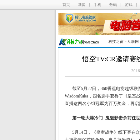
首页
新闻
手机
数码
游戏
科技之窗
>
互联网
悟空TV:CR邀请
201
截至5月22日，360香蕉电竞超级联
WisdomKaka，四名选手获得了《
直播这四名小组冠军为百万奖金，再启
第一轮大爆冷门 鬼魅影击杀前任
5月14日，《皇室战争》线下赛在
大神聚集的首轮争锋，自是龙争虎斗。但是