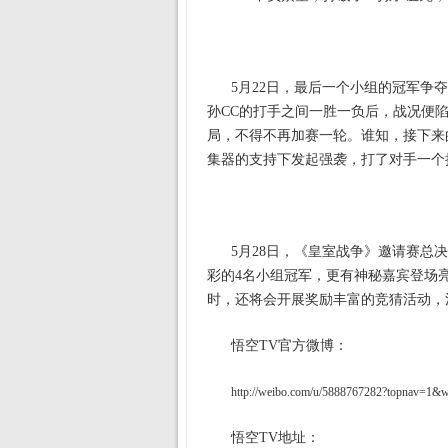
5月22日，最后一个小组的冠军争夺
孙CC的打手之间一胜一负后，战况便
局，不得不再加赛一轮。谁知，接下来的加
集器的支持下发起强袭，打了对手一个
5月28日，《皇室战争》邀请赛总
彩的4名小组冠军，更有神秘嘉宾登场
时，还将会开展奖励丰富的竞猜活动，
悟空TV官方微博：
http://weibo.com/u/5888767282?topnav=1
悟空TV地址：