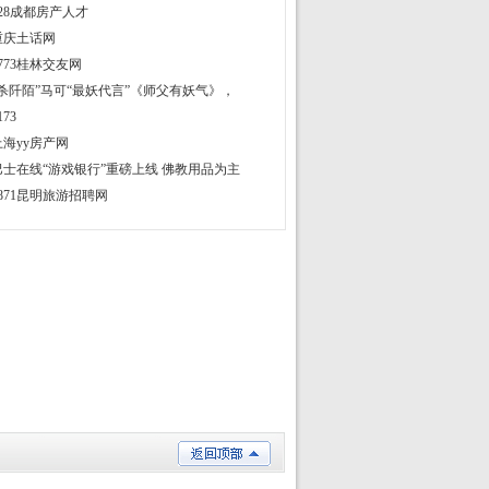
028成都房产人才
重庆土话网
0773桂林交友网
“杀阡陌”马可“最妖代言”《师父有妖气》，
173
上海yy房产网
巴士在线“游戏银行”重磅上线 佛教用品为主
0871昆明旅游招聘网