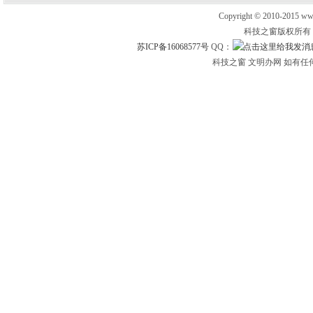
Copyright © 2010-2015 www.
科技之窗版权所有
苏ICP备16068577号
QQ：
科技之窗 文明办网 如有任