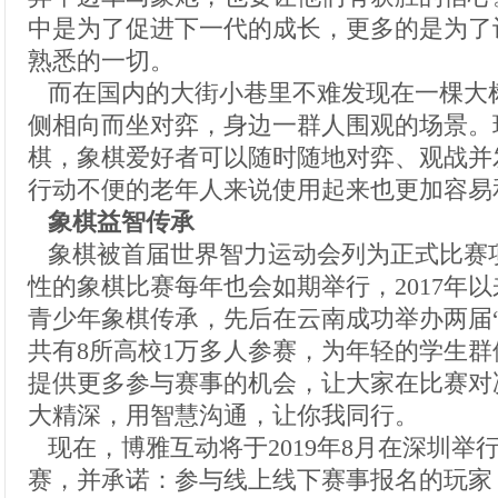
中是为了促进下一代的成长，更多的是为了
熟悉的一切。
而在国内的大街小巷里不难发现在一棵大树
侧相向而坐对弈，身边一群人围观的场景。
棋，象棋爱好者可以随时随地对弈、观战并
行动不便的老年人来说使用起来也更加容易
象棋益智传承
象棋被首届世界智力运动会列为正式比赛
性的象棋比赛每年也会如期举行，2017年
青少年象棋传承，先后在云南成功举办两届
共有8所高校1万多人参赛，为年轻的学生
提供更多参与赛事的机会，让大家在比赛对
大精深，用智慧沟通，让你我同行。
现在，博雅互动将于2019年8月在深圳举行
赛，并承诺：参与线上线下赛事报名的玩家