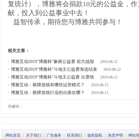
复统计），博雅将会捐款10元的公益金，
献，投入到公益事业中去！
益智传承，期待您与博雅共同参与！
相关文章：
博雅互动2019“博雅杯”象棋公益赛 前方战报
2019-08-22
博雅互动2019“博雅杯”斗地主公益赛海选结束
2019-08-22
博雅互动2019“博雅杯”斗地主公益赛 出票情
2019-08-22
博雅互动：棋牌游戏有哪些运营模式？
2019-08-15
博雅互动：棋牌游戏行业的出路在哪？
2019-08-13
关键词：
网站首页
关于我们
广告服务
联系我们
版权隐私
免责声明
网站