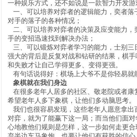
一种娱乐方式，还不如说是一款智力开发游
一、可以培养对弈者的逻辑能力，奕者落
对手的落子的各种情况；
二、可以培养对弈者的决策及应变能力，
手的变招迅速找到解决办法；
三、可以锻炼对弈者学习的能力，士别三
强大的背后是反复对战和钻研的结果，棋手
和失败才让自己学得更多、变得更强。
有句话说得好：棋场上大爷不是你轻易就
象棋就在我们身边
在很多老年人居多的社区、敬老院或者康
希望老年人多下象棋，让他们多动脑思考。
我们也很容易发现，这些老年人愿意拿出
对弈，就为了能赢下这一局；而当他们面对
心地教他们规则是怎样，这一步如何走更合
弃半边车马象炮，也要让他们有获胜的信心