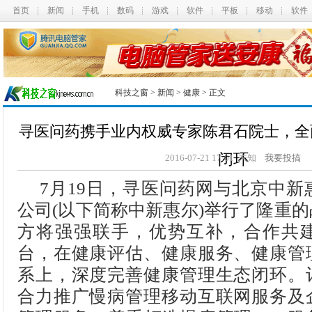
首页
新闻
手机
数码
游戏
软件
平板
移动
软件
科技之窗
>
新闻
>
健康
> 正文
寻医问药携手业内权威专家陈君石院士，全
闭环
2016-07-21 17:01 未知
我要投搞
7月19日，寻医问药网与北京中
公司(以下简称中新惠尔)举行了隆重
方将强强联手，优势互补，合作共
台，在健康评估、健康服务、健康管
系上，深度完善健康管理生态闭环。
合力推广慢病管理移动互联网服务及