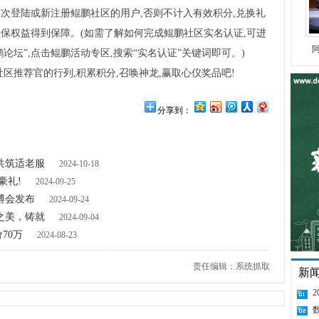
首次登陆或新注册鲲鹏社区的用户,否则不计入有效积分,兑换礼
保权益得到保障。(如需了解如何完成鲲鹏社区实名认证,可进
阿
鹏论坛”,点击鲲鹏活动专区,搜索“实名认证”关键词即可。)
社区推荐官的行列,积累积分,召唤神龙,赢取心仪奖品吧!
分享到：
共筑适老服
2024-10-18
豪礼!
2024-09-25
博会发布
2024-09-24
之美，铸就
2024-09-04
70万
2024-08-23
责任编辑：系统抓取
新