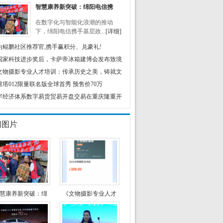
智慧康养新突破：绵阳电信携
在数字化与智能化浪潮的推动
下，绵阳电信携手基层政...
[详细]
为鲲鹏社区推荐官,携手赢积分、兑豪礼!
国家科技进步奖后，卡萨帝冰箱建博会发布致境
文物摄影专业人才培训：传承历史之美，铸就文
维塔012限量联名版全球首秀 预售价70万
字经济体系数字易货贸易开盘交易在重庆隆重开
闻图片
慧康养新突破：绵
《文物摄影专业人才