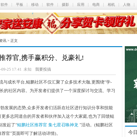
软件
平板
移动
软件
摄影
应用
电商
相机
人物
资讯
> 正文
推荐官,携手赢积分、兑豪礼!
4-09-25 17:41 未知
我要投搞
与成长平台,鲲鹏社区不仅汇聚了众多技术大咖,更围绕“学-
者成长的社区内容。为开发者们提供了一个深度探讨与交流、学习
蓬勃发展的态势,众多开发者们活跃在社区进行知识分享和技能
引更多志同道合的开发者和伙伴加入这个大家庭,也为了回馈鲲
别发起了“
鲲鹏社区推荐官 集七星召唤神龙
”活动。(鲲鹏社区
今
推荐官”页面即可了解活动详情)。