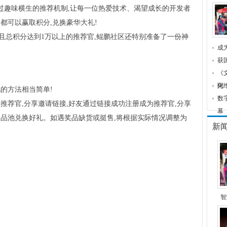
通过趣味横生的推荐机制,让每一位热爱技术、渴望成长的开发者
都可以赢取积分,兑换豪华大礼!
且总积分达到1万以上的推荐官,鲲鹏社区还特别准备了一份神
成
获
《
化
阿
的方法相当简单!
数
推荐官,分享邀请链接,好友通过链接成功注册成为推荐官,分享
幕
奖品池兑换好礼。如遇奖品缺货或挺售,将根据实际情况调整为
新
智