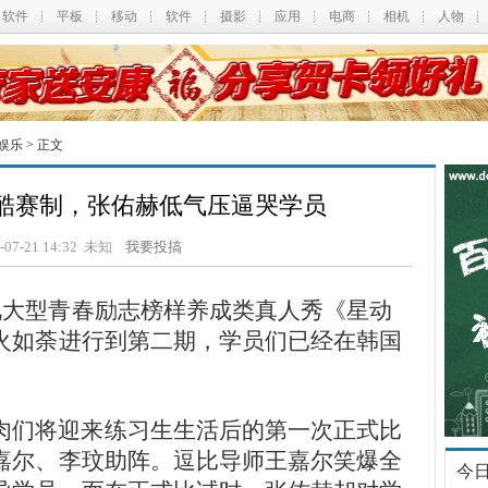
软件
平板
移动
软件
摄影
应用
电商
相机
人物
娱乐
> 正文
酷赛制，张佑赫低气压逼哭学员
5-07-21 14:32 未知
我要投搞
卫视大型青春励志榜样养成类真人秀《星动
火如荼进行到第二期，学员们已经在韩国
肉们将迎来练习生生活后的第一次正式比
嘉尔、李玟助阵。逗比导师王嘉尔笑爆全
今