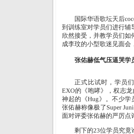
国际华语歌坛天后co
到训练室对学员们进行辅
欣然接受，并教学员们如
成李玟的小型歌迷见面会
张佑赫低气压逼哭学
正式比试时，学员
EXO的《咆哮》，权志龙的《
神起的《Hug》。不少
张佑赫称像极了Super 
面对评委张佑赫的严厉点
剩下的23位学员究