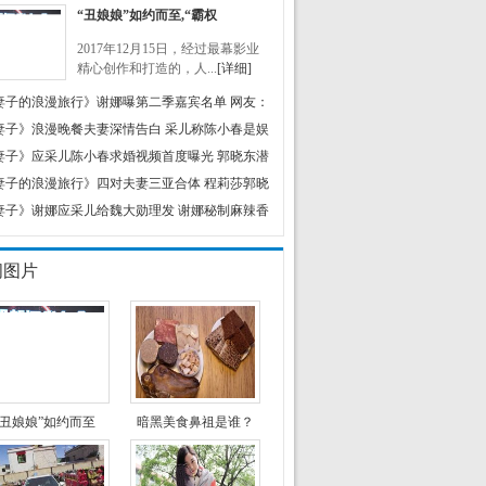
“丑娘娘”如约而至,“霸权
2017年12月15日，经过最幕影业
精心创作和打造的，人...
[详细]
妻子的浪漫旅行》谢娜曝第二季嘉宾名单 网友：
妻子》浪漫晚餐夫妻深情告白 采儿称陈小春是娱
妻子》应采儿陈小春求婚视频首度曝光 郭晓东潜
妻子的浪漫旅行》四对夫妻三亚合体 程莉莎郭晓
妻子》谢娜应采儿给魏大勋理发 谢娜秘制麻辣香
闻图片
“丑娘娘”如约而至
暗黑美食鼻祖是谁？