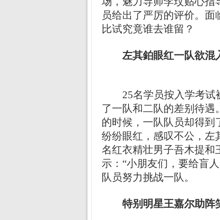
场，魅力导师李玟贴心指
员给出了严厉的评价。面
比试究竟谁去谁留？
左其鉑眼红一队欲混
25名学员按入学考
了一队和二队的差别待遇
的时候，一队队员却得到
纷纷眼红，感叹不公，左
名红衣精壮男子吾木提和
示：“小朋友们，要给盲
队员努力挑战一队。
特别明星王嘉尔助阵