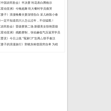
《中国农民歌会》半决赛 玲花表白腾格尔
《星动亚洲》今晚尬舞 吃大餐时学员痛哭
《妻子》浪漫晚餐夫妻深情告白 采儿称陈小春
你一定不知道四川人怎么过年，不信猛戳！
《农民歌会》晋级赛第二场 新疆美女惊艳晋级
《星动亚洲》残酷赛制，张佑赫低气压逼哭学员
《婴灵》今日上线 “冤家CP”彭禺厶联手秦汉
《妻子的浪漫旅行》郭晓东称曾因穷自卑 为程