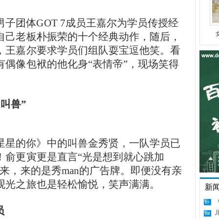
子团体GOT 7成员王嘉尔为学员传授经
自己老板朴振荣的十个经典动作，随后，
，王嘉尔要求学员们组队耍宝逗他笑。看
有偶像包袱的他化身“表情帝”，现场笑得
叫兽”
星星的你》中的叫兽金秀贤，一队学员已
！俞更寅更是直言“光是想到就心跳加
来，来的是秀man的广告牌。即便没有亲
观光之旅也是轻松愉悦，笑声满满。
新
员