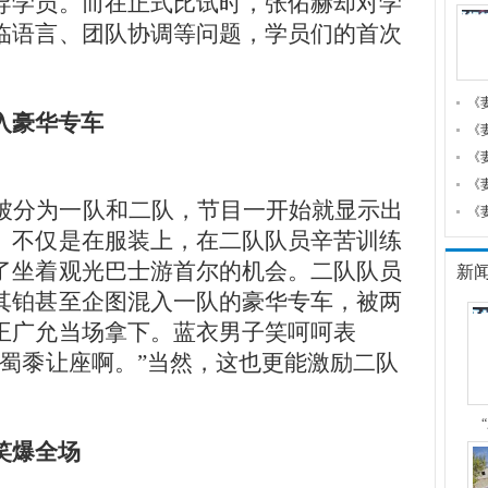
导学员。而在正式比试时，张佑赫却对学
临语言、团队协调等问题，学员们的首次
《
入豪华专车
《
《
《
试被分为一队和二队，节目一开始就显示出
《
。不仅是在服装上，在二队队员辛苦训练
了坐着观光巴士游首尔的机会。二队队员
新
其铂甚至企图混入一队的豪华专车，被两
王广允当场拿下。蓝衣男子笑呵呵表
人蜀黍让座啊。”当然，这也更能激励二队
笑爆全场