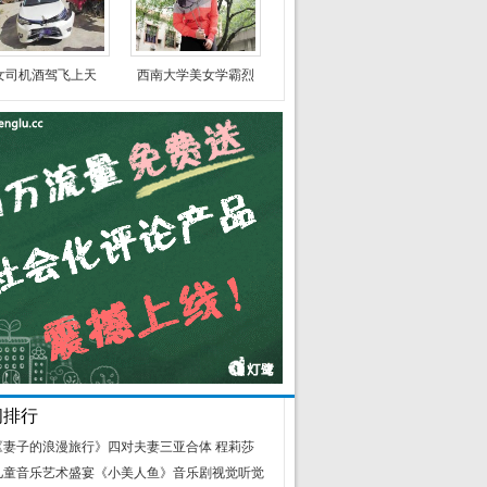
女司机酒驾飞上天
西南大学美女学霸烈
闻排行
《妻子的浪漫旅行》四对夫妻三亚合体 程莉莎
儿童音乐艺术盛宴《小美人鱼》音乐剧视觉听觉