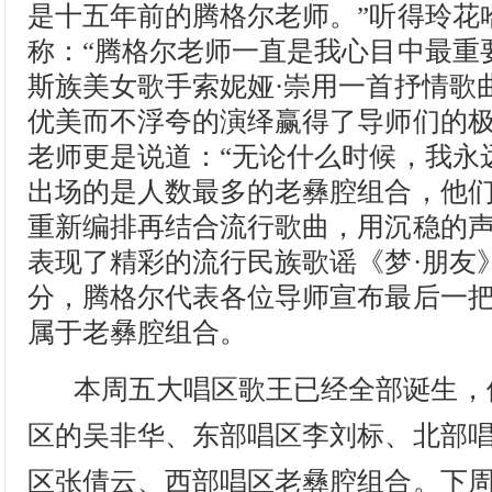
是十五年前的腾格尔老师。”听得玲花
称：“腾格尔老师一直是我心目中最重
斯族美女歌手索妮娅·崇用一首抒情歌
优美而不浮夸的演绎赢得了导师们的
老师更是说道：“无论什么时候，我永
出场的是人数最多的老彝腔组合，他
重新编排再结合流行歌曲，用沉稳的
表现了精彩的流行民族歌谣《梦·朋友
分，腾格尔代表各位导师宣布最后一
属于老彝腔组合。
本周五大唱区歌王已经全部诞生，
区的吴非华、东部唱区李刘标、北部
区张倩云、西部唱区老彝腔组合。下