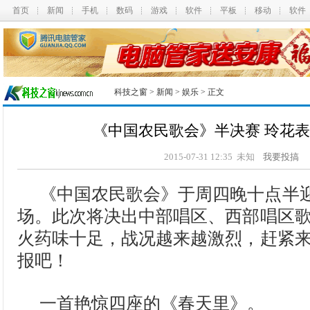
首页
新闻
手机
数码
游戏
软件
平板
移动
软件
科技之窗
>
新闻
>
娱乐
> 正文
《中国农民歌会》半决赛 玲花
2015-07-31 12:35 未知
我要投搞
《中国农民歌会》于周四晚十点半
场。此次将决出中部唱区、西部唱区
火药味十足，战况越来越激烈，赶紧
报吧！
一首艳惊四座的《春天里》。